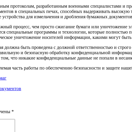
льным протоколам, разработанным военными специалистами и п
ентов в специальных печах, способных выдерживать высокую т
 устройства для измельчения и дробления бумажных документо
ложный процесс, чем просто сжигание бумаги или уничтожение 
ются специальные программы и технологии, которые полностью 
ическое уничтожение носителей информации, какими могут быть 
ая должна быть проведена с должной ответственностью и строго
равильную и безопасную обработку конфиденциальной информац
 в том, что никакие конфиденциальные данные не попали в неса
лемая часть работы по обеспечению безопасности и защите наше
маг
окументов
ечены
*