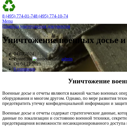
8 (495) 774-01-74
8 (495) 774-10-74
Menu
Правила уничтожения документов
Уничтожение военных досье и
04.03.2024
Posted by
admin
On 04.12.2023
0
comments
Уничтожение военн
Военные досье и отчеты являются важной частью военных опер
оборудования и многом другом. Однако, по мере развития тех
предотвратить утечку конфиденциальной информации и защит
Военные досье и отчеты содержат стратегические данные, кот
данные по локализации и состоянию военной техники, секрет
предотвращения возможности несанкционированного доступа 