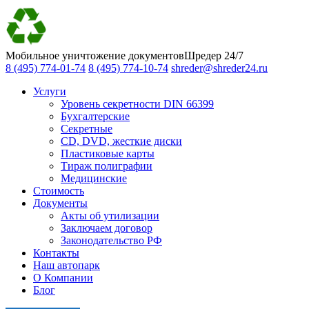
Мобильное уничтожение документов
Шредер 24/7
8 (495) 774-01-74
8 (495) 774-10-74
shreder@shreder24.ru
Услуги
Уровень секретности DIN 66399
Бухгалтерские
Секретные
CD, DVD, жесткие диски
Пластиковые карты
Тираж полиграфии
Медицинские
Стоимость
Документы
Акты об утилизации
Заключаем договор
Законодательство РФ
Контакты
Наш автопарк
О Компании
Блог