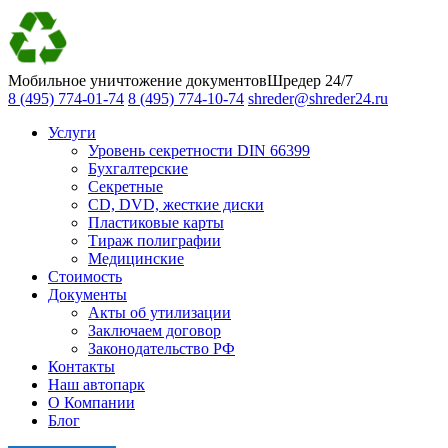
Мобильное уничтожение документов
Шредер 24/7
8 (495) 774-01-74
8 (495) 774-10-74
shreder@shreder24.ru
Услуги
Уровень секретности DIN 66399
Бухгалтерские
Секретные
CD, DVD, жесткие диски
Пластиковые карты
Тираж полиграфии
Медицинские
Стоимость
Документы
Акты об утилизации
Заключаем договор
Законодательство РФ
Контакты
Наш автопарк
О Компании
Блог