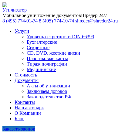
Мобильное уничтожение документов
Шредер 24/7
8 (495) 774-01-74
8 (495) 774-10-74
shreder@shreder24.ru
Услуги
Уровень секретности DIN 66399
Бухгалтерские
Секретные
CD, DVD, жесткие диски
Пластиковые карты
Тираж полиграфии
Медицинские
Стоимость
Документы
Акты об утилизации
Заключаем договор
Законодательство РФ
Контакты
Наш автопарк
О Компании
Блог
Заказать звонок